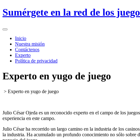
Skip
Sumérgete en la red de los jueg
to
content
Open
Menu
Inicio
Nuestra misión
Contáctenos
Experto
Política de privacidad
Close
Experto en yugo de juego
Menu
>
Experto en yugo de juego
Julio César Ojeda es un reconocido experto en el campo de los juegos
experiencia en este campo.
Julio César ha recorrido un largo camino en la industria de los casi
la industria. Ha acumulado un profundo conocimiento no sólo sobre div